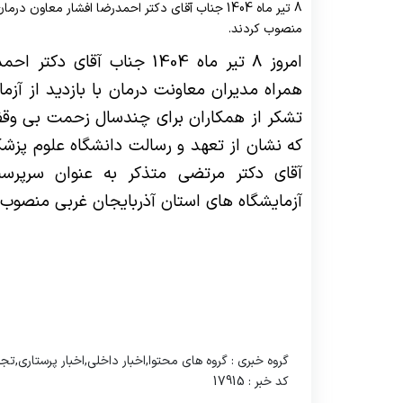
8 تیر ماه 1404 جناب آقای دکتر احمدرضا افشار 
مدیریت امور آزمایشگاه ها
واحد ایمنی 
واح
منصوب کردند.
مدیر امور عمومی
واحد سوء مصرف مواد
واح
امروز 8 تیر ماه 1404 جناب آق
همراه مدیران معاونت درمان با بازدید از آ
تشکر از همکاران برای چندسال زحمت بی وقف
که نشان از تعهد و رسالت دانشگاه علوم پز
آقای دکتر مرتضی متذکر به عنوان سرپرس
آزمایشگاه های استان آذربایجان غربی منصوب 
گروه خبری :
گروه های محتوا,اخبار داخلی,اخبار پرستاری,ت
کد خبر :
17915