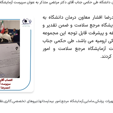
معاون درمان دانشگاه طی حکمی جناب آقای دکتر مرتضی متذکر به عنوان سرپرست آزمایش
بیمار و وقایع ناخواسته
زنان کوثر
د اعتبار بخشی مراکز درمانی
د امور دندانپزشکان
ای دکتر احمدرضا افشار معاون درمان دانشگاه به
زمایشگاه مرجع سلامت و ضمن تقدیر و
ه و پیشرفت قابل توجه این مجموعه
شکی ارومیه می باشد، طی حکمی جناب
ت آزمایشگاه مرجع سلامت و امور
کردند.
جهیزات پزشکی,مامایی,آزمایشگاه مرجع,امور بیمارستانها,نیروهای تخصصی,گالری,نظ