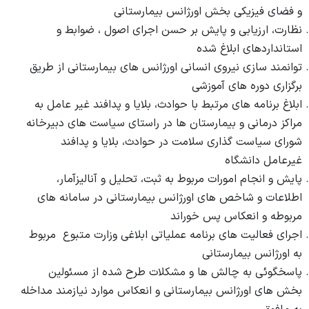
واحد سوء مصرف مواد
چارت سازمانی
و فضای فیزیکی بخش اورژانس بیمارستانی
سیدالشهدا(ع)
واحد اعتبار بخشی مراکز درمانی
نظارت، ارزیابی و پایش بر حسن اجرای اصول ، ضوابط و
واحد بیماران خاص
رازی
استانداردهای ابلاغ شده
واحد امور دندانپزشکان
پزشک خانواده و نظام ارجاع
توانمند سازی نیروی انسانی اورژانس های بیمارستانی از طریق
زنان کوثر
واحد رسیدگی به شکایات
برگزاری دوره های آموزشی
اورژانس بیمارستانی
ابلاغ برنامه های مرتبط با حوادث، بلایا و پدافند غیر عامل به
واحد گردشگری سلامت
آمار و فناوری اطلاعات سلامت
مراکز درمانی و بیمارستان ها در راستای سیاست های دبیرخانه
امور فرهنگی
شورای سیاست گذاری سلامت در حوادث، بلایا و پدافند
مدیر طب سنتی و مکمل ها
غیرعامل دانشگاه
پایش و انجام امورات مربوط به ثبت، تحلیل و آنالیزآمار،
اطلاعات و شاخص های اورژانس بیمارستانی در سامانه های
مربوطه و انعکاس پس خوراند
اجرای فعالیت های برنامه عملیاتی ابلاغی وزارت متبوع مربوط
به اورژانس بیمارستانی
پاسخگوئی به چالش ها و مشکلات طرح شده از مسئولین
بخش های اورژانس بیمارستانی و انعکاس موارد نیازمند مداخله