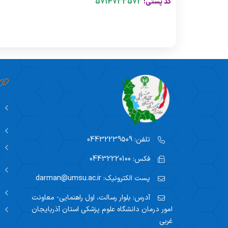
کد پستی:
5714733573
مدیریت امور آزمایشگاه ها
واحد ایمنی 
واح
مدیر امور عمومی
واحد سوء مصرف مواد
واح
تلفن:
04432239509
فکس:
04432220100
پست الکترونیک:
darman@umsu.ac.ir
آدرس:
بلوار رسالت، اول راهنمایی- معاونت
امور درمان دانشگاه علوم پزشکی استان آذربایجان
غربی