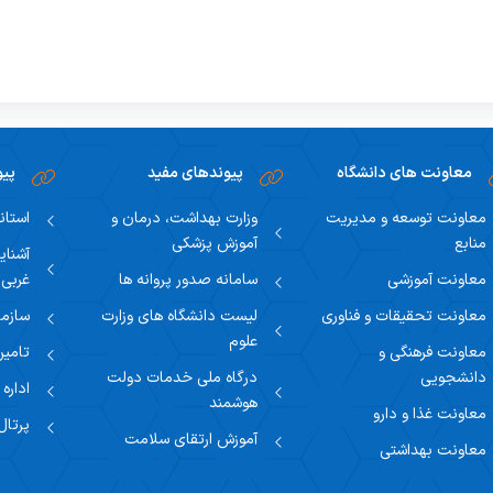
بیمار و وقایع ناخواسته
زنان کوثر
د اعتبار بخشی مراکز درمانی
د امور دندانپزشکان
معاونت های دانشگاه
پیوندهای مفید
پیو
معاونت توسعه و مدیریت
وزارت بهداشت، درمان و
استان
منابع
آموزش پزشکی
آشنای
معاونت آموزشی
سامانه صدور پروانه ها
غربی
معاونت تحقیقات و فناوری
لیست دانشگاه های وزارت
سازما
علوم
معاونت فرهنگی و
تامین
دانشجویی
درگاه ملی خدمات دولت
اداره
هوشمند
معاونت غذا و دارو
پرتال
آموزش ارتقای سلامت
معاونت بهداشتی