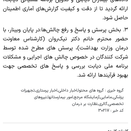
ارائه گردید تا از دقت و کیفیت گزارش‌های آماری اطمینان
حاصل شود.
۳. بخش پرسش و پاسخ و رفع چالش‌ها:
در پایان وبینار، با
حضور محترم خانم دکتر نیک‌روان (کارشناس معاونت
درمان وزارت بهداشت)، پرسش‌ های مطرح شده توسط
شرکت‌ کنندگان در خصوص چالش‌ های اجرایی و مشکلات
برنامه ملی دیابت بررسی و پاسخ‌ های تخصصی جهت
بهبود فرآیندها ارائه شد.
گروه خبری :
گروه های محتوا,اخبار داخلی,اخبار پرستاری,تجهیزات
پزشکی,مامایی,آزمایشگاه مرجع,امور بیمارستانها,نیروهای
تخصصی,گالری,نظارت بر درمان
کد خبر :
30217