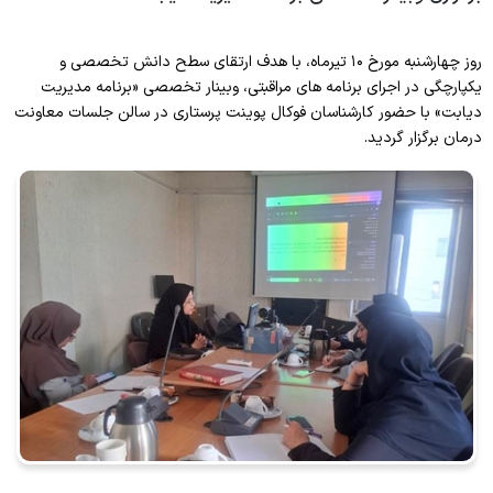
واحد سوء مصرف مواد
چارت سازمانی
سیدالشهدا(ع)
واحد اعتبار بخشی مراکز درمانی
واحد بیماران خاص
روز چهارشنبه مورخ ۱۰ تیرماه، با هدف ارتقای سطح دانش تخصصی و
رازی
واحد امور دندانپزشکان
یکپارچگی در اجرای برنامه‌ های مراقبتی، وبینار تخصصی «برنامه مدیریت
پزشک خانواده و نظام ارجاع
دیابت» با حضور کارشناسان فوکال پوینت پرستاری در سالن جلسات معاونت
زنان کوثر
واحد رسیدگی به شکایات
درمان برگزار گردید.
اورژانس بیمارستانی
واحد گردشگری سلامت
آمار و فناوری اطلاعات سلامت
امور فرهنگی
مدیر طب سنتی و مکمل ها