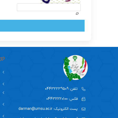
تلفن:
04432239509
فکس:
04432220100
پست الکترونیک:
darman@umsu.ac.ir