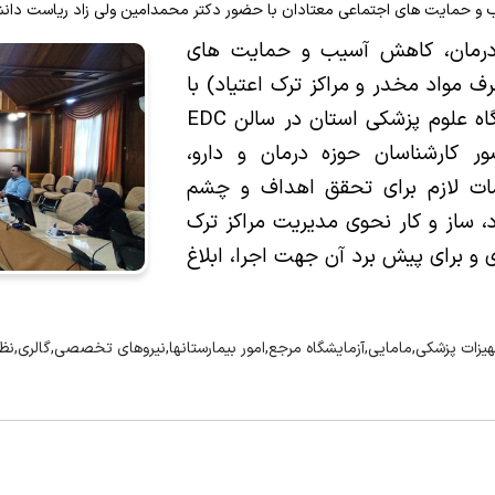
بیمار و وقایع ناخواسته
زنان کوثر
د اعتبار بخشی مراکز درمانی
کمیته دانشگاهی درمان، کاهش آسیب و حمایت های
د امور دندانپزشکان
 مواد مخدر و مراکز ترک اعتیاد) با
حضور دکتر محمدامین ولی زاد ریاست دانشگاه علوم پزشکی استان در سالن EDC
ور کارشناسان حوزه درمان و دارو،
امات لازم برای تحقق اهداف و چشم
د، ساز و کار نحوی مدیریت مراکز ترک
 و برای پیش برد آن جهت اجرا، ابلاغ
جهیزات پزشکی,مامایی,آزمایشگاه مرجع,امور بیمارستانها,نیروهای تخصصی,گالری,نظ