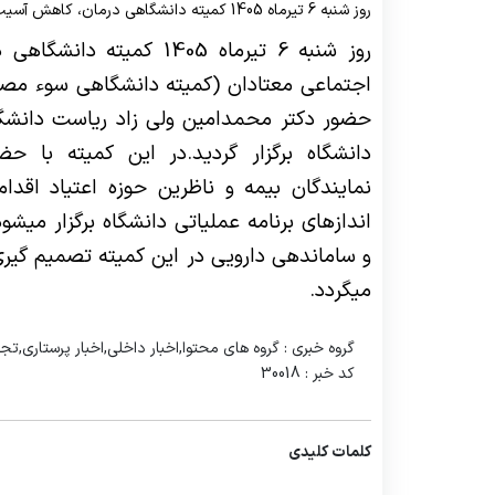
روز شنبه 6 تیرماه 1405 کمیته دانشگاهی درمان، کاهش آسیب و حمایت های اجتماعی معتادان با حضور دکتر محمدامین ولی زاد ریاست دانشگاه علوم پزشکی در سالن EDC دانشگاه برگزار گردید.
مدیریت امور آزمایشگاه ها
واحد ایمنی 
واح
روز شنبه 6 تیرماه 1405 
مدیر امور عمومی
واحد سوء مصرف مواد
واح
اجتماعی معتادان (کمیته دانشگاهی سوء مصرف
دانشگاه برگزار گردید.در این کمیته با حض
نمایندگان بیمه و ناظرین حوزه اعتیاد اقد
اندازهای برنامه عملیاتی دانشگاه برگزار میشو
و ساماندهی دارویی در این کمیته تصمیم گیری
میگردد.
گروه خبری :
گروه های محتوا,اخبار داخلی,اخبار پرستاری,ت
کد خبر :
30018
کلمات کلیدی