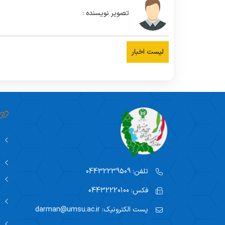
تصویر نویسنده :
لیست اخبار
تلفن:
04432239509
فکس:
04432220100
پست الکترونیک:
darman@umsu.ac.ir