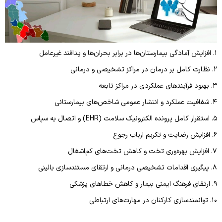
واحد سوء مصرف مواد
چارت سازمانی
سیدالشهدا(ع)
واحد اعتبار بخشی مراکز درمانی
واحد بیماران خاص
رازی
واحد امور دندانپزشکان
پزشک خانواده و نظام ارجاع
زنان کوثر
۱. افزایش آمادگی بیمارستان‌ها در برابر بحران‌ها و پدافند غیرعامل
واحد رسیدگی به شکایات
اورژانس بیمارستانی
۲. نظارت کامل بر درمان در مراکز تشخیصی و درمانی
واحد گردشگری سلامت
آمار و فناوری اطلاعات سلامت
۳. بهبود فرآیندهای عملکردی در مراکز تابعه
امور فرهنگی
۴. شفافیت عملکرد و انتشار عمومی شاخص‌های بیمارستانی
مدیر طب سنتی و مکمل ها
۵. استقرار کامل پرونده الکترونیک سلامت (EHR) و اتصال به سپاس
۶. افزایش رضایت و تکریم ارباب رجوع
۷. افزایش بهره‌وری تخت و کاهش تخت‌های کم‌اشغال
۸. پیگیری اقدامات تشخیصی درمانی و ارتقای مستندسازی بالینی
۹. ارتقای فرهنگ ایمنی بیمار و کاهش خطاهای پزشکی
۱۰. توانمندسازی کارکنان در مهارت‌های ارتباطی