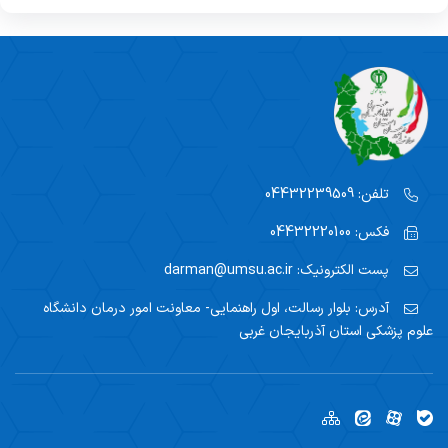
تلفن:
04432239509
فکس:
04432220100
پست الکترونیک:
darman@umsu.ac.ir
آدرس:
بلوار رسالت، اول راهنمایی- معاونت امور درمان دانشگاه
علوم پزشکی استان آذربایجان غربی