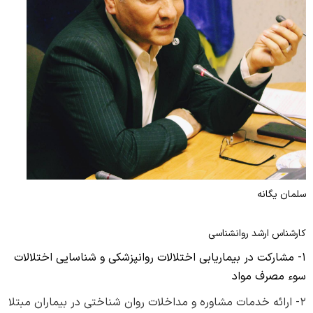
واحد سوء مصرف مواد
چارت سازمانی
سیدالشهدا(ع)
واحد اعتبار بخشی مراکز درمانی
واحد بیماران خاص
رازی
واحد امور دندانپزشکان
پزشک خانواده و نظام ارجاع
زنان کوثر
واحد رسیدگی به شکایات
اورژانس بیمارستانی
واحد گردشگری سلامت
آمار و فناوری اطلاعات سلامت
امور فرهنگی
مدیر طب سنتی و مکمل ها
سلمان یگانه
کارشناس ارشد روانشناسی
۱- مشارکت در بیماریابی اختلالات روانپزشکی و شناسایی اختلالات
سوء مصرف مواد
۲- ارائه خدمات مشاوره و مداخلات روان شناختی در بیماران مبتلا