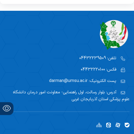
تلفن:
04432239509
فکس:
04432220100
پست الکترونیک:
darman@umsu.ac.ir
آدرس:
بلوار رسالت، اول راهنمایی- معاونت امور درمان دانشگاه
علوم پزشکی استان آذربایجان غربی