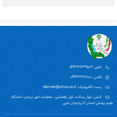
واحد سوء مصرف مواد
چارت سازمانی
سیدالشهدا(ع)
واحد اعتبار بخشی مراکز درمانی
واحد بیماران خاص
رازی
واحد امور دندانپزشکان
پزشک خانواده و نظام ارجاع
زنان کوثر
واحد رسیدگی به شکایات
اورژانس بیمارستانی
واحد گردشگری سلامت
آمار و فناوری اطلاعات سلامت
امور فرهنگی
مدیر طب سنتی و مکمل ها
تلفن:
04432239509
فکس:
04432220100
پست الکترونیک:
darman@umsu.ac.ir
آدرس:
بلوار رسالت، اول راهنمایی- معاونت امور درمان دانشگاه
علوم پزشکی استان آذربایجان غربی