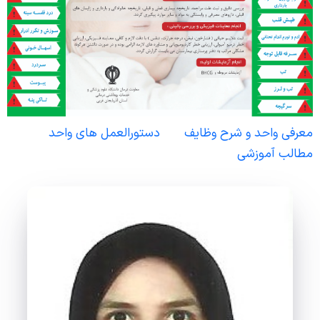
واحد سوء مصرف مواد
چارت سازمانی
سیدالشهدا(ع)
واحد اعتبار بخشی مراکز درمانی
واحد بیماران خاص
رازی
واحد امور دندانپزشکان
پزشک خانواده و نظام ارجاع
زنان کوثر
واحد رسیدگی به شکایات
اورژانس بیمارستانی
واحد گردشگری سلامت
آمار و فناوری اطلاعات سلامت
معرفی واحد و شرح وظایف
دستورالعمل های واحد
امور فرهنگی
مدیر طب سنتی و مکمل ها
مطالب آموزشی