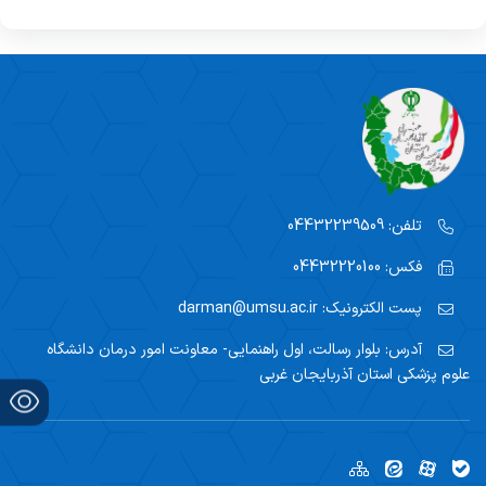
تلفن:
04432239509
فکس:
04432220100
پست الکترونیک:
darman@umsu.ac.ir
آدرس:
بلوار رسالت، اول راهنمایی- معاونت امور درمان دانشگاه
علوم پزشکی استان آذربایجان غربی