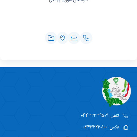
کارشناس شورای پزشکی
تلفن:
04432239509
فکس:
04432220100