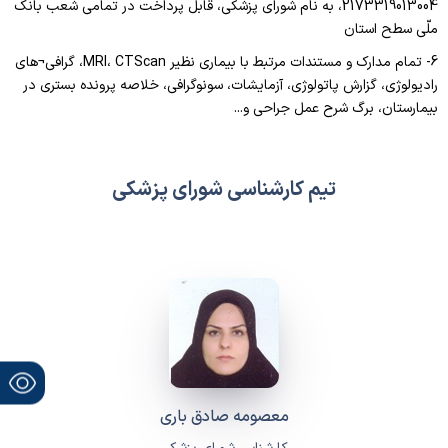
2173319013004، به نام شورای پزشکی، قابل پرداخت در تمامی شعب بانک
ملّی سطح استان
6- تمام مدارک و مستندات مرتبط با بیماری نظیر MRI، CTScan، گرافی¬های
رادیولوژی، گزارش پاتولوژی، آزمایشات، سونوگرافی، خلاصه پرونده بستری در
بیمارستان، برگ شرح عمل جراحی و...
تیم کارشناسی شورای پزشکی
معصومه صادق باری