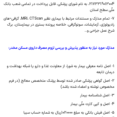
2173319013004، به نام شورای پزشکی، قابل پرداخت در تمامی شعب بانک
ملّی سطح استان
7- تمام مدارک و مستندات مرتبط با بیماری نظیر MRI، CTScan، گرافی¬های
رادیولوژی، آزمایشات، سونوگرافی، خلاصه پرونده بستری در بیمارستان، برگ
شرح عمل جراحی و...
مدارک مورد نیاز به منظور پذیرش و بررسی لزوم مصرف داروی مسکن مخدر:
1- اصل نامه معرفی بیمار به شورا، از معاونت غذا و دارو یا شبکه بهداشت و
درمان تابعه
2- اصل گواهی پزشکی صادر شده توسط پزشک متخصص معالج (در فرم
مخصوص نوشته و امضاء شده باشد)
3- اصل شناسنامه بیمار
4- اصل و کپی کارت ملّی بیمار
5- اصل فیش بانکی به مبلغ 1020000ریال به شماره حساب سیبا