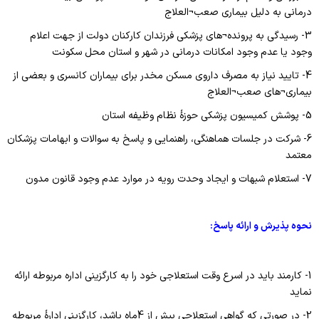
واحد سوء مصرف مواد
چارت سازمانی
درمانی به دلیل بیماری صعب¬العلاج
سیدالشهدا(ع)
واحد اعتبار بخشی مراکز درمانی
واحد بیماران خاص
3- رسیدگی به پرونده¬های پزشکی فرزندان کارکنان دولت از جهت اعلام
رازی
وجود یا عدم وجود امکانات درمانی در شهر و استان محل سکونت
واحد امور دندانپزشکان
پزشک خانواده و نظام ارجاع
زنان کوثر
4- تایید نیاز به مصرف داروی مسکن مخدر برای بیماران کانسری و بعضی از
واحد رسیدگی به شکایات
بیماری¬های صعب¬العلاج
اورژانس بیمارستانی
واحد گردشگری سلامت
5- پوشش کمیسیون پزشکی حوزۀ نظام وظیفه استان
آمار و فناوری اطلاعات سلامت
6- شرکت در جلسات هماهنگی، راهنمایی و پاسخ به سوالات و ابهامات پزشکان
امور فرهنگی
مدیر طب سنتی و مکمل ها
معتمد
7- استعلام شبهات و ایجاد وحدت رویه در موارد عدم وجود قانون مدون
نحوه پذیرش و ارائه پاسخ:
1- کارمند باید در اسرع وقت استعلاجی خود را به کارگزینی اداره مربوطه ارائه
نماید
2- در صورتی که گواهی استعلاجی بیش از 4ماه باشد، کارگزینی ادارۀ مربوطه